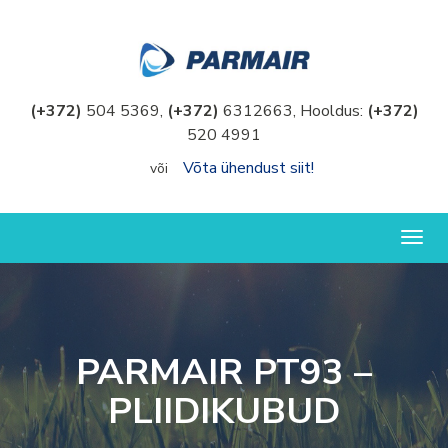
(+372)
504 5369,
(+372)
6312663, Hooldus:
(+372)
520 4991
Võta ühendust siit!
või
Togg
navig
PARMAIR PT93 –
PLIIDIKUBUD