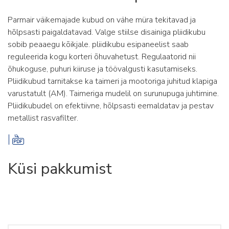
Parmair väikemajade kubud on vähe müra tekitavad ja
hõlpsasti paigaldatavad. Valge stiilse disainiga pliidikubu
sobib peaaegu kõikjale. pliidikubu esipaneelist saab
reguleerida kogu korteri õhuvahetust. Regulaatorid nii
õhukoguse, puhuri kiiruse ja töövalgusti kasutamiseks.
Pliidikubud tarnitakse ka taimeri ja mootoriga juhitud klapiga
varustatult (AM). Taimeriga mudelil on surunupuga juhtimine.
Pliidikubudel on efektiivne, hõlpsasti eemaldatav ja pestav
metallist rasvafilter.
Küsi pakkumist