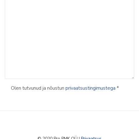
Olen tutvunud ja nõustun
privaatsustingimustega
*
© 2020 Pro PMK OÜ |
Privaatsus