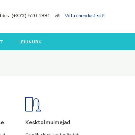
ldus:
(+372)
520 4991
Võta ühendust siit!
või
T
LEIUNURK
le
Kesktolmuimejad
aid
Siseõhu kvaliteet mõjutab