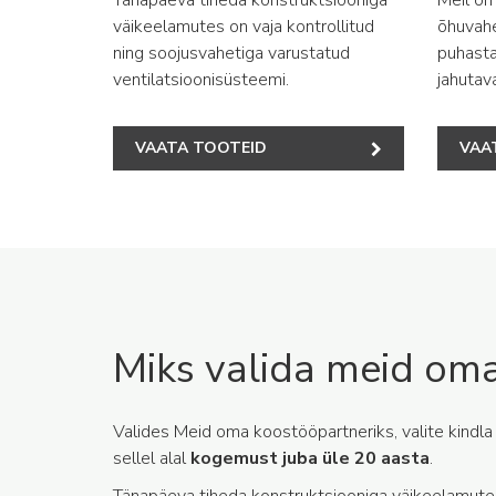
väikeelamutes on vaja kontrollitud
õhuvah
ning soojusvahetiga varustatud
puhasta
ventilatsioonisüsteemi.
jahutav
VAATA TOOTEID
VAA
Miks valida meid oma
Valides Meid oma koostööpartneriks, valite kindla
sellel alal
kogemust juba üle 20 aasta
.
Tänapäeva tiheda konstruktsiooniga väikeelamutes