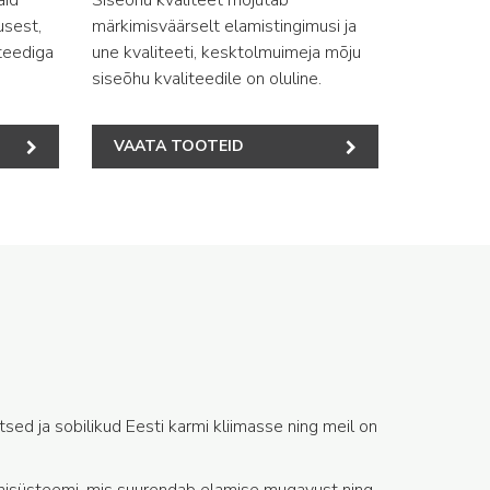
usest,
märkimisväärselt elamistingimusi ja
teediga
une kvaliteeti, kesktolmuimeja mõju
siseõhu kvaliteedile on oluline.
VAATA TOOTEID
ed ja sobilikud Eesti karmi kliimasse ning meil on
oonisüsteemi, mis suurendab elamise mugavust ning