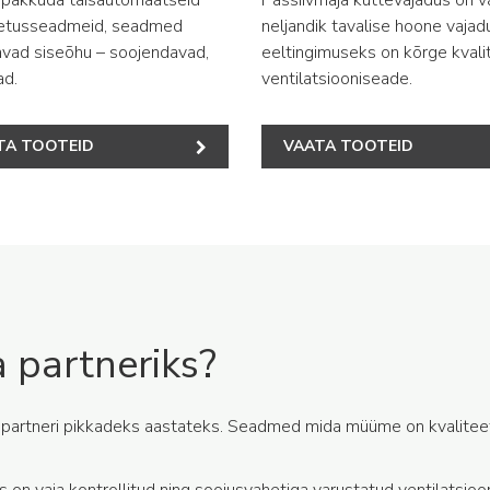
etusseadmeid, seadmed
neljandik tavalise hoone vajad
vad siseõhu – soojendavad,
eeltingimuseks on kõrge kvali
ad.
ventilatsiooniseade.
TA TOOTEID
VAATA TOOTEID
 partneriks?
 partneri pikkadeks aastateks. Seadmed mida müüme on kvaliteets
 on vaja kontrollitud ning soojusvahetiga varustatud ventilatsi