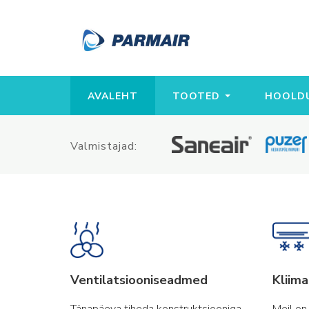
AVALEHT
TOOTED
HOOLDU
Valmistajad:
Ventilatsiooniseadmed
Kliim
Tänapäeva tiheda konstruktsiooniga
Meil on