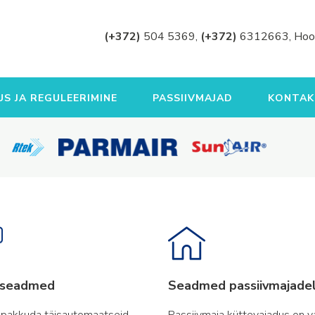
(+372)
504 5369,
(+372)
6312663, Hoo
S JA REGULEERIMINE
PASSIIVMAJAD
KONTAK
aseadmed
Seadmed passiivmajade
 pakkuda täisautomaatseid
Passiivmaja küttevajadus on v