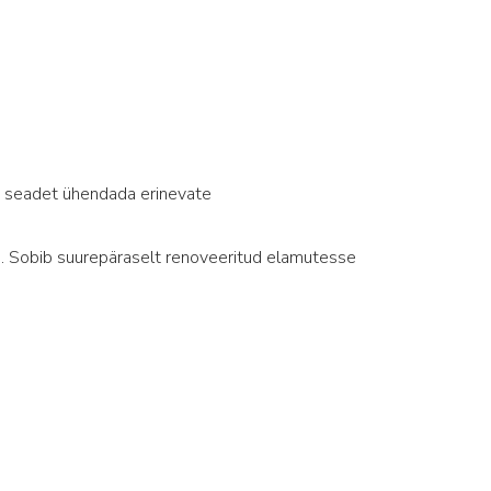
b seadet ühendada erinevate
e. Sobib suurepäraselt renoveeritud elamutesse