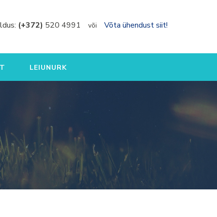
ldus:
(+372)
520 4991
Võta ühendust siit!
või
T
LEIUNURK