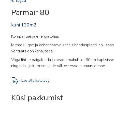
Tagasi
Parmair 80
kuni 130m2
Kompaktne ja energiatõhus
Mitmekülgse ja kohandatava kanaliühendusplaadi abil saa
ventilatsioonikanalitega.
Väga lihtne paigaldada ja seade mahub ka 60cm kapi siss
ning rida- ja korrusmajade väikestesse eluruumidesse.
Lae alla kataloog
Küsi pakkumist